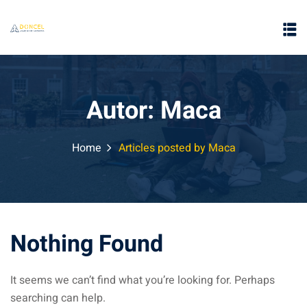
Autor:
Maca
Home
Articles posted by Maca
e
Nothing Found
It seems we can’t find what you’re looking for. Perhaps
searching can help.