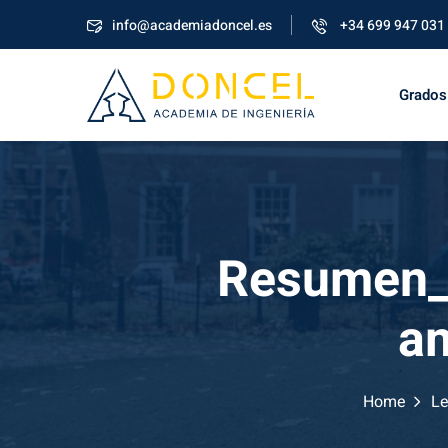
info@academiadoncel.es
+34 699 947 031
Grados
Resumen_c
am
Home
Le