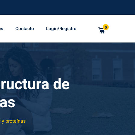
0
os
Contacto
Login/Registro
ructura de
nas
y proteínas