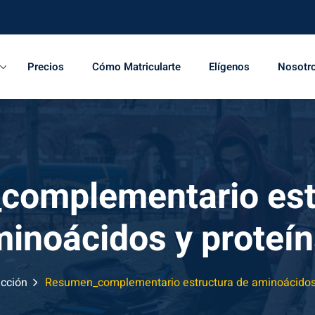
Precios
Cómo Matricularte
Elígenos
Nosotr
omplementario est
inoácidos y proteí
cción
Resumen_complementario estructura de aminoácidos 