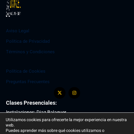
Aviso Legal
Política de Privacidad
Términos y Condiciones
Política de Cookies
Preguntas Frecuentes
Clases Presenciales:
Instalaciones: Diaz Balaguer
Utilizamos cookies para ofrecerte la mejor experiencia en nuestra
Entrada: C/ del Arcipreste de Hita , 10
web.
+34 699 947 031
Puedes aprender más sobre qué cookies utilizamos o