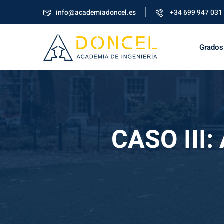
info@academiadoncel.es
+34 699 947 031
Grados
CASO III