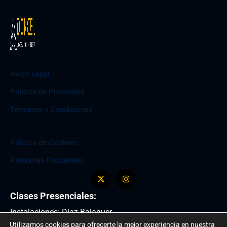
Aviso Legal
Política de Privacidad
Términos y Condiciones
Política de Cookies
Preguntas Frecuentes
Clases Presenciales:
Instalaciones: Diaz Balaguer
Utilizamos cookies para ofrecerte la mejor experiencia en nuestra
Entrada: C/ del Arcipreste de Hita , 10