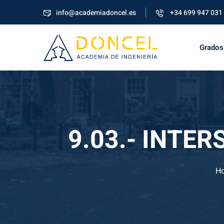
info@academiadoncel.es
+34 699 947 031
Grados
9.03.- INTE
H