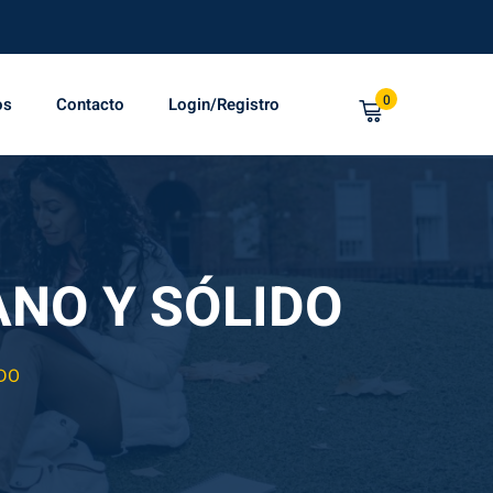
0
os
Contacto
Login/Registro
ANO Y SÓLIDO
IDO