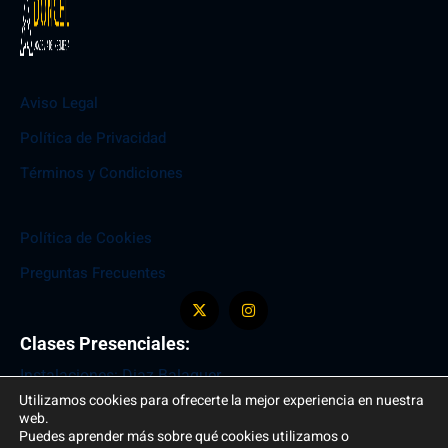
Aviso Legal
Política de Privacidad
Términos y Condiciones
Política de Cookies
Preguntas Frecuentes
Clases Presenciales:
Instalaciones: Diaz Balaguer
Utilizamos cookies para ofrecerte la mejor experiencia en nuestra
Entrada: C/ del Arcipreste de Hita , 10
web.
+34 699 947 031
Puedes aprender más sobre qué cookies utilizamos o