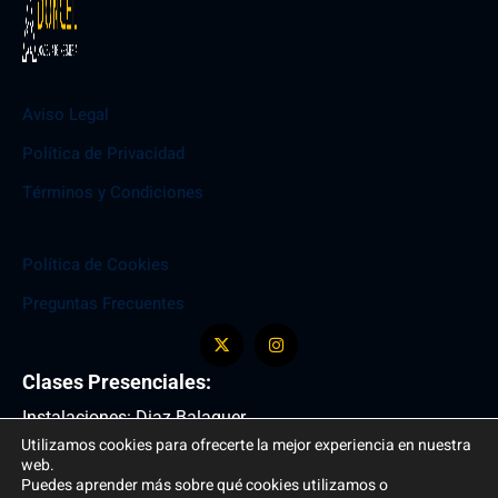
Aviso Legal
Política de Privacidad
Términos y Condiciones
Política de Cookies
Preguntas Frecuentes
Clases Presenciales:
Instalaciones: Diaz Balaguer
Utilizamos cookies para ofrecerte la mejor experiencia en nuestra
Entrada: C/ del Arcipreste de Hita , 10
web.
+34 699 947 031
Puedes aprender más sobre qué cookies utilizamos o