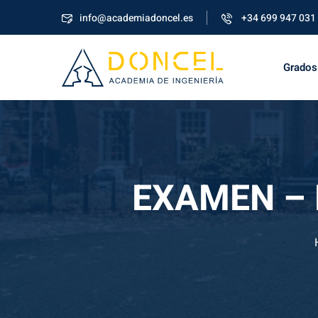
info@academiadoncel.es
+34 699 947 031
Grados
EXAMEN – L