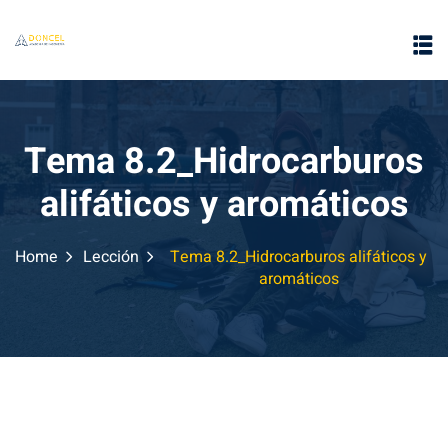
Tema 8.2_Hidrocarburos
alifáticos y aromáticos
e
Home
Lección
Tema 8.2_Hidrocarburos alifáticos y
aromáticos