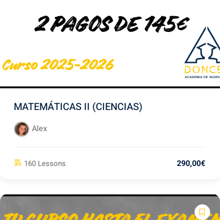
ter
MATEMÁTICAS II (CIENCIAS)
Alex
290
,00
€
160 Lessons