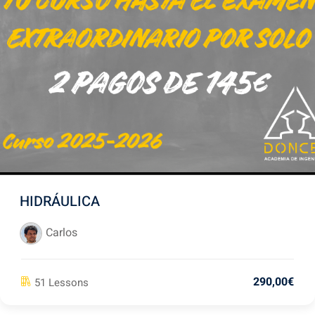
HIDRÁULICA
Carlos
290
,00
€
51 Lessons