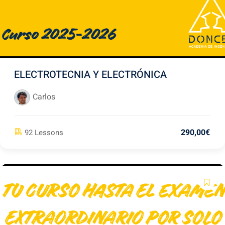
1º-2C
(2)
Pago
(10)
ELECTROTECNIA Y ELECTRÓNICA
ncias Agrarias y
Carlos
1)
 Agrícola
(8)
290
,00
€
92 Lessons
. Agroambiental
(7)
 Alimentaria
(9)