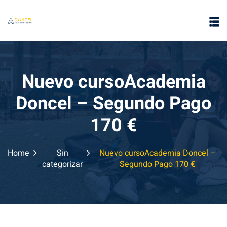
Nuevo cursoAcademia
Doncel – Segundo Pago
e
170 €
Home
Sin
Nuevo cursoAcademia Doncel –
categorizar
Segundo Pago 170 €