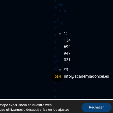
T
de
F
ér
Hita
r
m
,
e
in
10
c
o
u
s
e
+34
y
n
699
C
t
947
o
e
031
n
s
di
ci
info@academiadoncel.es
o
n
e
s
 mejor experiencia en nuestra web.
Rechazar
s utilizamos o desactivarlas en los ajustes.