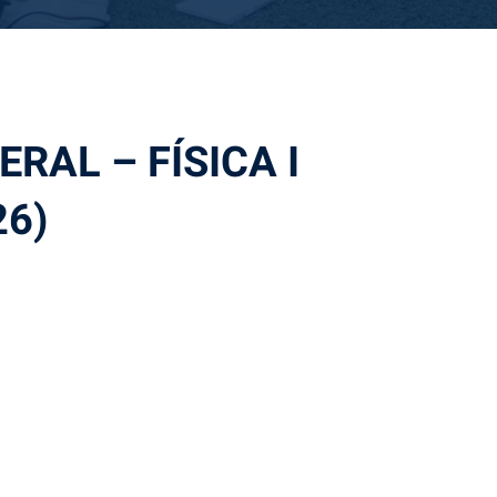
ERAL – FÍSICA I
26)