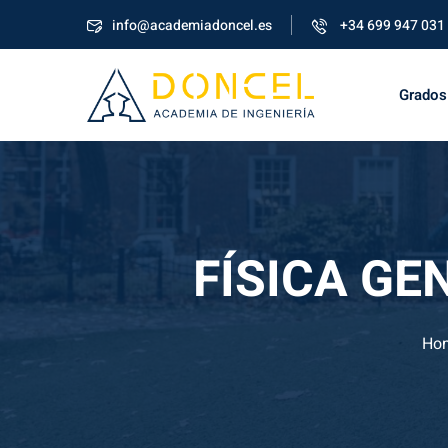
info@academiadoncel.es
+34 699 947 031
Grados
FÍSICA GEN
Ho