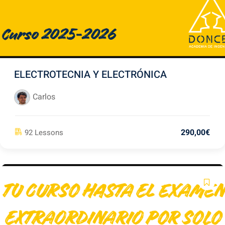
1º-2C
(2)
Pago
(10)
ELECTROTECNIA Y ELECTRÓNICA
ncias Agrarias y
Carlos
1)
 Agrícola
(8)
290
,00
€
92 Lessons
. Agroambiental
(7)
 Alimentaria
(9)