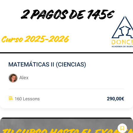
ter
MATEMÁTICAS II (CIENCIAS)
Alex
290
,00
€
160 Lessons