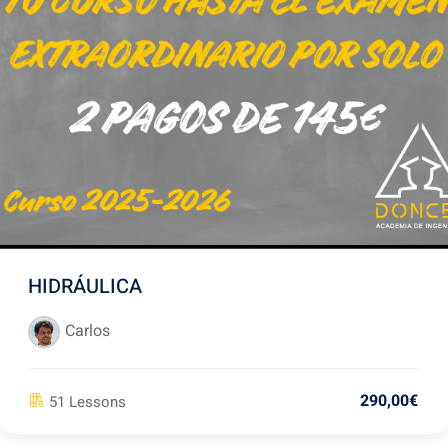
HIDRÁULICA
Carlos
290
,00
€
51 Lessons